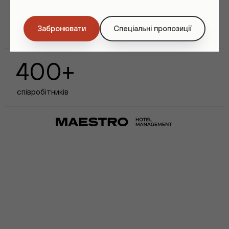
8
7
інвестиційних
Забронювати
Спеціальні пропозиції
років досвіду
проєктів
400+
співробітників